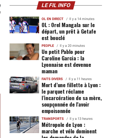
n
LE FIL INFO
0
OL EN DIRECT
Il y a 14 minutes
OL : Orel Mangala sur le
départ, un prêt à Getafe
est bouclé
PEOPLE
Il y a 20 minutes
Un petit Pablo pour
Caroline Garcia : la
Lyonnaise est devenue
maman
FAITS DIVERS
Il y a 11 heures
Mort d’une fillette à Lyon :
le parquet réclame
l’incarcération de sa mère,
soupçonnée de l'avoir
empoisonnée
TRANSPORTS
Il y a 13 heures
Métropole de Lyon :
marche et vélo dominent
les demandes de la