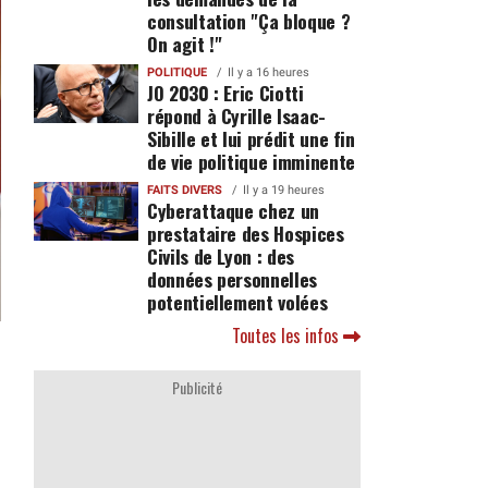
consultation "Ça bloque ?
On agit !"
POLITIQUE
Il y a 16 heures
JO 2030 : Eric Ciotti
répond à Cyrille Isaac-
Sibille et lui prédit une fin
de vie politique imminente
FAITS DIVERS
Il y a 19 heures
Cyberattaque chez un
prestataire des Hospices
Civils de Lyon : des
données personnelles
potentiellement volées
Toutes les infos
Publicité