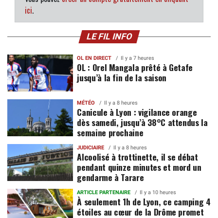
ici
.
LE FIL INFO
OL EN DIRECT
Il y a 7 heures
OL : Orel Mangala prêté à Getafe
jusqu’à la fin de la saison
MÉTÉO
Il y a 8 heures
Canicule à Lyon : vigilance orange
dès samedi, jusqu’à 38°C attendus la
semaine prochaine
JUDICIAIRE
Il y a 8 heures
Alcoolisé à trottinette, il se débat
pendant quinze minutes et mord un
gendarme à Tarare
ARTICLE PARTENAIRE
Il y a 10 heures
À seulement 1h de Lyon, ce camping 4
étoiles au cœur de la Drôme promet