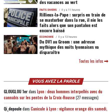
des vacances au vert
FAITS DIVERS
Il y a 11 heures
Rillieux-la-Pape : surpris en train de
se masturber dans la rue, il nie les
faits alors que son pantalon est
encore baissé
ECONOMIE
Il y a 13 heures
Du DV1 au Groom : une adresse
mythique des nuits lyonnaises va
disparaître
Toutes les infos
VOUS AVEZ LA PAROLE
GLOUGLOU 1er
dans
Lyon : deux hommes interpellés avec du
cannabis sur les pentes de la Croix-Rousse
(27 messages)
Qi_depoule
dans
Canicule à Lyon : vigilance orange dès samedi,