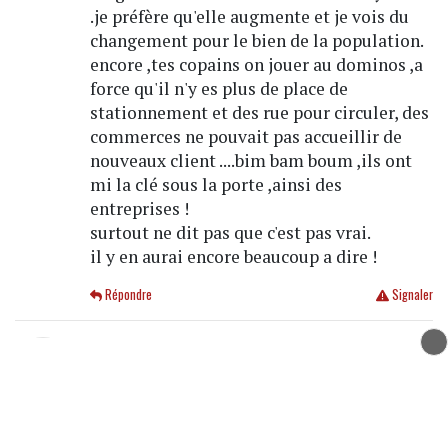
.je préfère qu'elle augmente et je vois du
changement pour le bien de la population.
encore ,tes copains on jouer au dominos ,a
force qu'il n'y es plus de place de
stationnement et des rue pour circuler, des
commerces ne pouvait pas accueillir de
nouveaux client ....bim bam boum ,ils ont
mi la clé sous la porte ,ainsi des
entreprises !
surtout ne dit pas que c'est pas vrai.
il y en aurai encore beaucoup a dire !
Répondre
Signaler
ce sera un rateau
le 02/07/2026 à 21:31
Rasso rue Grenette
a écrit
le
02/07/2026 à 16h46