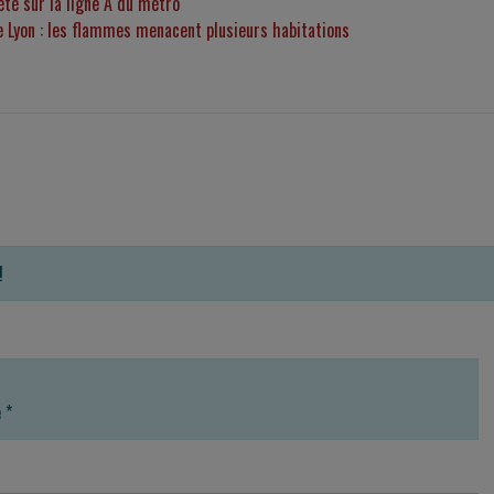
été sur la ligne A du métro
e Lyon : les flammes menacent plusieurs habitations
!
e
*