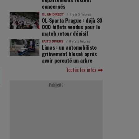
concernés
OL EN DIRECT
Il y a 5 heures
OL-Sparta Prague : déjà 30
000 billets vendus pour le
match retour décisif
FAITS DIVERS
Il y a 5 heures
Limas : un automobiliste
grièvement blessé après
avoir percuté un arbre
Toutes les infos
Publicité
Ad