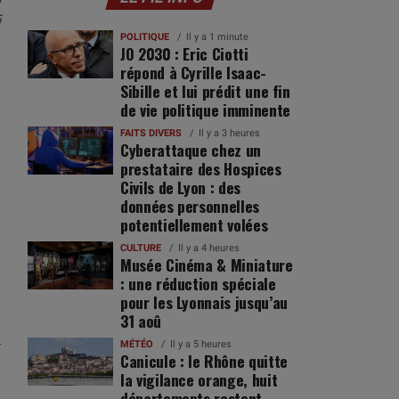
5
POLITIQUE
Il y a 1 minute
JO 2030 : Eric Ciotti
répond à Cyrille Isaac-
Sibille et lui prédit une fin
de vie politique imminente
FAITS DIVERS
Il y a 3 heures
Cyberattaque chez un
prestataire des Hospices
Civils de Lyon : des
données personnelles
potentiellement volées
CULTURE
Il y a 4 heures
Musée Cinéma & Miniature
: une réduction spéciale
pour les Lyonnais jusqu’au
31 aoû
MÉTÉO
Il y a 5 heures
Canicule : le Rhône quitte
la vigilance orange, huit
départements restent