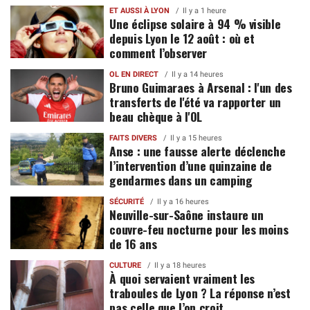
ET AUSSI À LYON
Il y a 1 heure
Une éclipse solaire à 94 % visible
depuis Lyon le 12 août : où et
comment l’observer
OL EN DIRECT
Il y a 14 heures
Bruno Guimaraes à Arsenal : l'un des
transferts de l'été va rapporter un
beau chèque à l'OL
FAITS DIVERS
Il y a 15 heures
Anse : une fausse alerte déclenche
l’intervention d’une quinzaine de
gendarmes dans un camping
SÉCURITÉ
Il y a 16 heures
Neuville-sur-Saône instaure un
couvre-feu nocturne pour les moins
de 16 ans
CULTURE
Il y a 18 heures
À quoi servaient vraiment les
traboules de Lyon ? La réponse n’est
pas celle que l’on croit