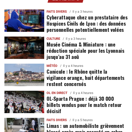
FAITS DIVERS
Il y a 3 heures
Cyberattaque chez un prestataire des
Hospices Civils de Lyon : des données
personnelles potentiellement volées
CULTURE
Il y a 3 heures
Musée Cinéma & Miniature : une
réduction spéciale pour les Lyonnais
jusqu’au 31 aoû
MÉTÉO
Il y a 4 heures
Canicule : le Rhône quitte la
vigilance orange, huit départements
restent concernés
OL EN DIRECT
Il y a 4 heures
OL-Sparta Prague : déjà 30 000
billets vendus pour le match retour
décisif
FAITS DIVERS
Il y a 5 heures
Limas : un automobiliste grièvement
blessé après avoir percuté un arbre