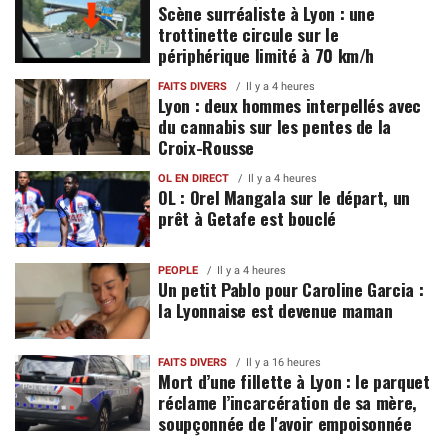
Scène surréaliste à Lyon : une
trottinette circule sur le
périphérique limité à 70 km/h
FAITS DIVERS
Il y a 4 heures
Lyon : deux hommes interpellés avec
du cannabis sur les pentes de la
Croix-Rousse
OL EN DIRECT
Il y a 4 heures
OL : Orel Mangala sur le départ, un
prêt à Getafe est bouclé
PEOPLE
Il y a 4 heures
Un petit Pablo pour Caroline Garcia :
la Lyonnaise est devenue maman
FAITS DIVERS
Il y a 16 heures
Mort d’une fillette à Lyon : le parquet
réclame l’incarcération de sa mère,
soupçonnée de l'avoir empoisonnée