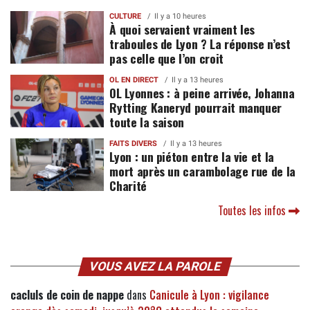
CULTURE
Il y a 10 heures
À quoi servaient vraiment les
traboules de Lyon ? La réponse n’est
pas celle que l’on croit
OL EN DIRECT
Il y a 13 heures
OL Lyonnes : à peine arrivée, Johanna
Rytting Kaneryd pourrait manquer
toute la saison
FAITS DIVERS
Il y a 13 heures
Lyon : un piéton entre la vie et la
mort après un carambolage rue de la
Charité
Toutes les infos
VOUS AVEZ LA PAROLE
cacluls de coin de nappe
dans
Canicule à Lyon : vigilance