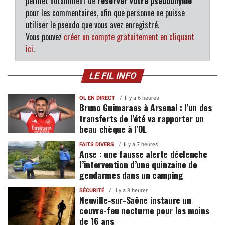
permet notamment de
réserver votre pseudonyme
pour les commentaires, afin que personne ne puisse
utiliser le pseudo que vous avez enregistré.
Vous pouvez
créer un compte gratuitement en cliquant
ici
.
LE FIL INFO
OL EN DIRECT
Il y a 6 heures
Bruno Guimaraes à Arsenal : l'un des
transferts de l'été va rapporter un
beau chèque à l'OL
FAITS DIVERS
Il y a 7 heures
Anse : une fausse alerte déclenche
l’intervention d’une quinzaine de
gendarmes dans un camping
SÉCURITÉ
Il y a 8 heures
Neuville-sur-Saône instaure un
couvre-feu nocturne pour les moins
de 16 ans