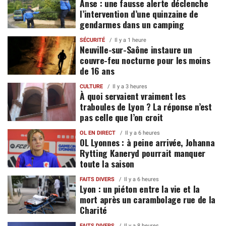
Anse : une fausse alerte déclenche
l’intervention d’une quinzaine de
gendarmes dans un camping
SÉCURITÉ
Il y a 1 heure
Neuville-sur-Saône instaure un
couvre-feu nocturne pour les moins
de 16 ans
CULTURE
Il y a 3 heures
À quoi servaient vraiment les
traboules de Lyon ? La réponse n’est
pas celle que l’on croit
OL EN DIRECT
Il y a 6 heures
OL Lyonnes : à peine arrivée, Johanna
Rytting Kaneryd pourrait manquer
toute la saison
FAITS DIVERS
Il y a 6 heures
Lyon : un piéton entre la vie et la
mort après un carambolage rue de la
Charité
FAITS DIVERS
Il y a 8 heures