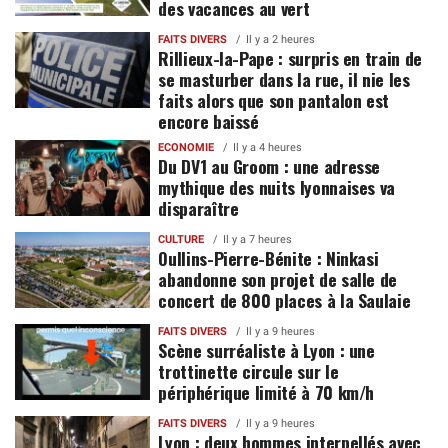
des vacances au vert
FAITS DIVERS
Il y a 2 heures
Rillieux-la-Pape : surpris en train de
se masturber dans la rue, il nie les
faits alors que son pantalon est
encore baissé
ECONOMIE
Il y a 4 heures
Du DV1 au Groom : une adresse
mythique des nuits lyonnaises va
disparaître
CULTURE
Il y a 7 heures
Oullins-Pierre-Bénite : Ninkasi
abandonne son projet de salle de
concert de 800 places à la Saulaie
FAITS DIVERS
Il y a 9 heures
Scène surréaliste à Lyon : une
trottinette circule sur le
périphérique limité à 70 km/h
FAITS DIVERS
Il y a 9 heures
Lyon : deux hommes interpellés avec