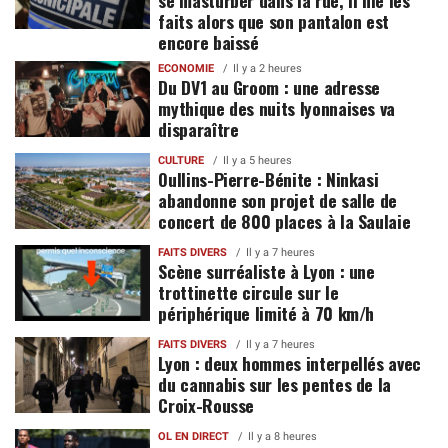
se masturber dans la rue, il nie les
faits alors que son pantalon est
encore baissé
ECONOMIE
Il y a 2 heures
Du DV1 au Groom : une adresse
mythique des nuits lyonnaises va
disparaître
CULTURE
Il y a 5 heures
Oullins-Pierre-Bénite : Ninkasi
abandonne son projet de salle de
concert de 800 places à la Saulaie
FAITS DIVERS
Il y a 7 heures
Scène surréaliste à Lyon : une
trottinette circule sur le
périphérique limité à 70 km/h
FAITS DIVERS
Il y a 7 heures
Lyon : deux hommes interpellés avec
du cannabis sur les pentes de la
Croix-Rousse
OL EN DIRECT
Il y a 8 heures