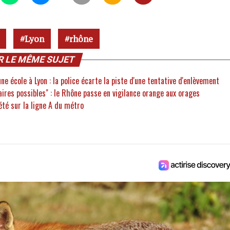
Lyon
rhône
R LE MÊME SUJET
e école à Lyon : la police écarte la piste d'une tentative d'enlèvement
ires possibles" : le Rhône passe en vigilance orange aux orages
été sur la ligne A du métro