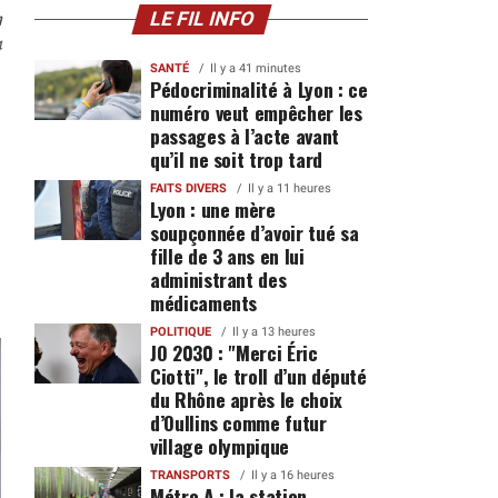
n
LE FIL INFO
4
SANTÉ
Il y a 41 minutes
Pédocriminalité à Lyon : ce
numéro veut empêcher les
passages à l’acte avant
qu’il ne soit trop tard
FAITS DIVERS
Il y a 11 heures
Lyon : une mère
soupçonnée d’avoir tué sa
fille de 3 ans en lui
administrant des
médicaments
POLITIQUE
Il y a 13 heures
JO 2030 : "Merci Éric
Ciotti", le troll d’un député
du Rhône après le choix
d’Oullins comme futur
village olympique
TRANSPORTS
Il y a 16 heures
Métro A : la station