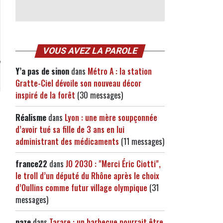
VOUS AVEZ LA PAROLE
Y’a pas de sinon
dans
Métro A : la station
Gratte-Ciel dévoile son nouveau décor
inspiré de la forêt
(30 messages)
Réalisme
dans
Lyon : une mère soupçonnée
d’avoir tué sa fille de 3 ans en lui
administrant des médicaments
(11 messages)
france22
dans
JO 2030 : "Merci Éric Ciotti",
le troll d’un député du Rhône après le choix
d’Oullins comme futur village olympique
(31
messages)
naze
dans
Tarare : un barbecue pourrait être