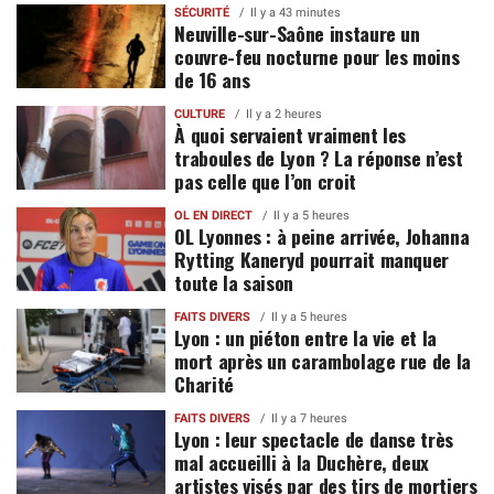
SÉCURITÉ
Il y a 43 minutes
Neuville-sur-Saône instaure un
couvre-feu nocturne pour les moins
de 16 ans
CULTURE
Il y a 2 heures
À quoi servaient vraiment les
traboules de Lyon ? La réponse n’est
pas celle que l’on croit
OL EN DIRECT
Il y a 5 heures
OL Lyonnes : à peine arrivée, Johanna
Rytting Kaneryd pourrait manquer
toute la saison
FAITS DIVERS
Il y a 5 heures
Lyon : un piéton entre la vie et la
mort après un carambolage rue de la
Charité
FAITS DIVERS
Il y a 7 heures
Lyon : leur spectacle de danse très
mal accueilli à la Duchère, deux
artistes visés par des tirs de mortiers