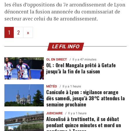
les élus d’oppositions du 7e arrondissement de Lyon
dénoncent la fusion annoncée du commissariat de
secteur avec celui du 8e arrondissement.
(current)
1
2
»
LE FIL INFO
OL EN DIRECT
Il y a 47 minutes
OL : Orel Mangala prêté à Getafe
jusqu’à la fin de la saison
MÉTÉO
Il y a 1 heure
Canicule à Lyon : vigilance orange
dès samedi, jusqu’à 38°C attendus la
semaine prochaine
JUDICIAIRE
Il y a 1 heure
Alcoolisé à trottinette, il se débat
pendant quinze minutes et mord un
gendarme à Tarare