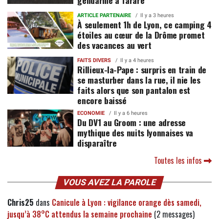
ARTICLE PARTENAIRE
Il y a 3 heures
À seulement 1h de Lyon, ce camping 4
étoiles au cœur de la Drôme promet
des vacances au vert
FAITS DIVERS
Il y a 4 heures
Rillieux-la-Pape : surpris en train de
se masturber dans la rue, il nie les
faits alors que son pantalon est
encore baissé
ECONOMIE
Il y a 6 heures
Du DV1 au Groom : une adresse
mythique des nuits lyonnaises va
disparaître
Toutes les infos
VOUS AVEZ LA PAROLE
Chris25
dans
Canicule à Lyon : vigilance orange dès samedi,
jusqu’à 38°C attendus la semaine prochaine
(2 messages)