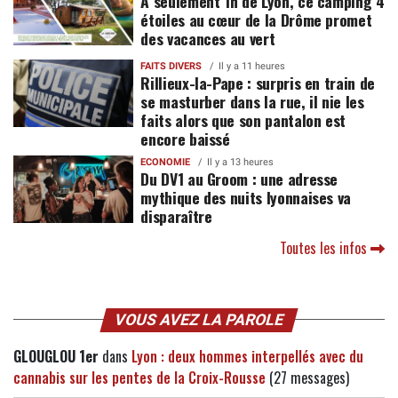
À seulement 1h de Lyon, ce camping 4
étoiles au cœur de la Drôme promet
des vacances au vert
FAITS DIVERS
Il y a 11 heures
Rillieux-la-Pape : surpris en train de
se masturber dans la rue, il nie les
faits alors que son pantalon est
encore baissé
ECONOMIE
Il y a 13 heures
Du DV1 au Groom : une adresse
mythique des nuits lyonnaises va
disparaître
Toutes les infos
VOUS AVEZ LA PAROLE
GLOUGLOU 1er
dans
Lyon : deux hommes interpellés avec du
cannabis sur les pentes de la Croix-Rousse
(27 messages)