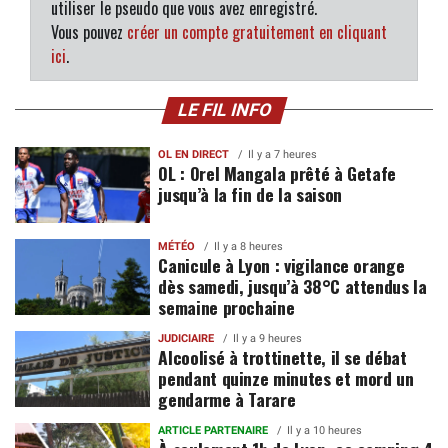
utiliser le pseudo que vous avez enregistré.
Vous pouvez
créer un compte gratuitement en cliquant
ici
.
LE FIL INFO
OL EN DIRECT
Il y a 7 heures
OL : Orel Mangala prêté à Getafe
jusqu’à la fin de la saison
MÉTÉO
Il y a 8 heures
Canicule à Lyon : vigilance orange
dès samedi, jusqu’à 38°C attendus la
semaine prochaine
JUDICIAIRE
Il y a 9 heures
Alcoolisé à trottinette, il se débat
pendant quinze minutes et mord un
gendarme à Tarare
ARTICLE PARTENAIRE
Il y a 10 heures