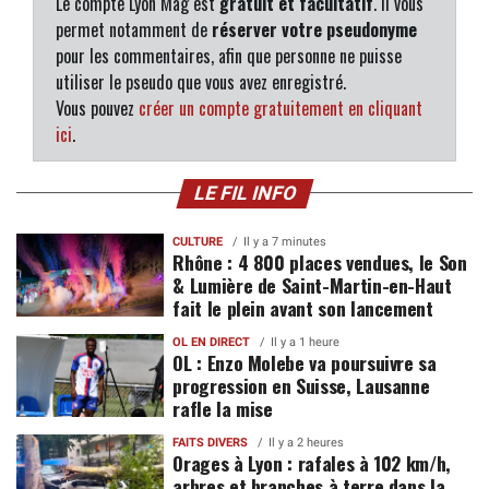
Le compte Lyon Mag est
gratuit et facultatif
. Il vous
permet notamment de
réserver votre pseudonyme
pour les commentaires, afin que personne ne puisse
utiliser le pseudo que vous avez enregistré.
Vous pouvez
créer un compte gratuitement en cliquant
ici
.
LE FIL INFO
CULTURE
Il y a 7 minutes
Rhône : 4 800 places vendues, le Son
& Lumière de Saint-Martin-en-Haut
fait le plein avant son lancement
OL EN DIRECT
Il y a 1 heure
OL : Enzo Molebe va poursuivre sa
progression en Suisse, Lausanne
rafle la mise
FAITS DIVERS
Il y a 2 heures
Orages à Lyon : rafales à 102 km/h,
arbres et branches à terre dans la