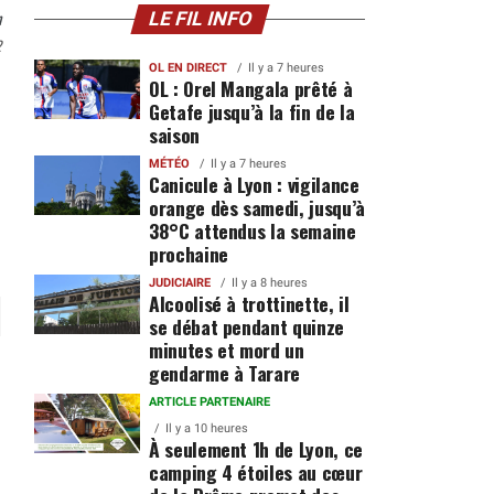
n
LE FIL INFO
2
OL EN DIRECT
Il y a 7 heures
OL : Orel Mangala prêté à
Getafe jusqu’à la fin de la
saison
MÉTÉO
Il y a 7 heures
Canicule à Lyon : vigilance
orange dès samedi, jusqu’à
38°C attendus la semaine
prochaine
JUDICIAIRE
Il y a 8 heures
Alcoolisé à trottinette, il
se débat pendant quinze
minutes et mord un
gendarme à Tarare
ARTICLE PARTENAIRE
Il y a 10 heures
À seulement 1h de Lyon, ce
camping 4 étoiles au cœur