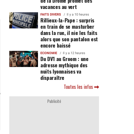
de la Drôme promet des
vacances au vert
FAITS DIVERS
Il y a 10 heures
Rillieux-la-Pape : surpris
en train de se masturber
dans la rue, il nie les faits
alors que son pantalon est
encore baissé
ECONOMIE
Il y a 12 heures
Du DV1 au Groom : une
adresse mythique des
nuits lyonnaises va
disparaître
Toutes les infos
Publicité