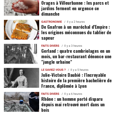
Orages à Villeurbanne : les parcs et
jardins ferment en urgence ce
dimanche
GASTRONOMIE
Il y a 2 heures
De Gnafron à un maréchal d’Empire :
les origines méconnues du tablier de
sapeur
FAITS DIVERS
Il y a 3 heures
Gerland : quatre cambriolages en un
mois, un bar-restaurant dénonce une
"jungle urbaine"
LE SAVIEZ-VOUS ?
Il y a 5 heures
Julie-Victoire Daubié : l’incroyable
histoire de la première bachelière de
France, diplômée à Lyon
FAITS DIVERS
Il y a 6 heures
Rhône : un homme porté disparu
depuis mai retrouvé mort dans un
bois