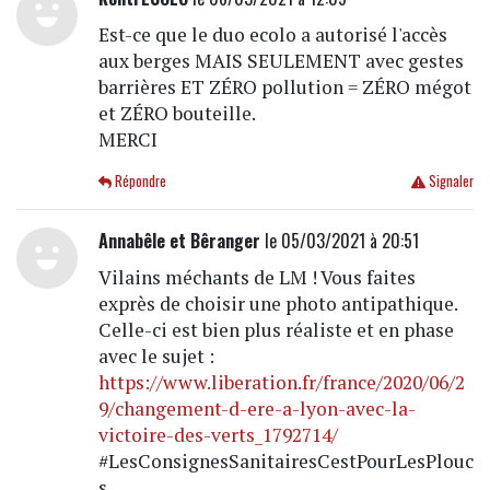
Est-ce que le duo ecolo a autorisé l'accès
aux berges MAIS SEULEMENT avec gestes
barrières ET ZÉRO pollution = ZÉRO mégot
et ZÉRO bouteille.
MERCI
Répondre
Signaler
Annabêle et Bêranger
le 05/03/2021 à 20:51
Vilains méchants de LM ! Vous faites
exprès de choisir une photo antipathique.
Celle-ci est bien plus réaliste et en phase
avec le sujet :
https://www.liberation.fr/france/2020/06/2
9/changement-d-ere-a-lyon-avec-la-
victoire-des-verts_1792714/
#LesConsignesSanitairesCestPourLesPlouc
s