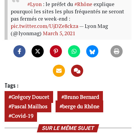
#Lyon
: le préfet du
#Rhône
explique
pourquoi les sites les plus fréquentés ne seront
pas fermés ce week-end :
pic.twitter.com/UjDZe8ckza
— Lyon Mag
(@lyonmag)
March 5, 2021
Tags :
Grégory Doucet
Bruno Bernard
Pascal Mailhos
berge du Rhône
Covid-19
SUR LE MÊME SUJET