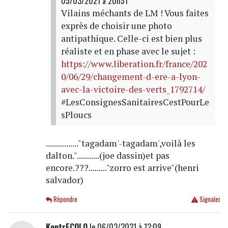
05/03/2021 à 20h51
Vilains méchants de LM ! Vous faites
exprès de choisir une photo
antipathique. Celle-ci est bien plus
réaliste et en phase avec le sujet :
https://www.liberation.fr/france/202
0/06/29/changement-d-ere-a-lyon-
avec-la-victoire-des-verts_1792714/
#LesConsignesSanitairesCestPourLe
sPloucs
................"tagadam'-tagadam',voilà les
dalton."...........(joe dassin)et pas
encore.???........."zorro est arrive"(henri
salvador)
Répondre
Signaler
KontrECOLO
le 06/03/2021 à 12:09