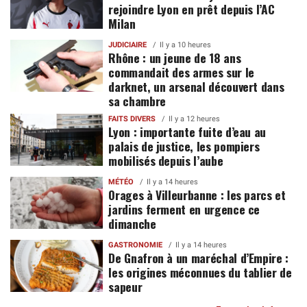
rejoindre Lyon en prêt depuis l’AC
Milan
JUDICIAIRE
Il y a 10 heures
Rhône : un jeune de 18 ans
commandait des armes sur le
darknet, un arsenal découvert dans
sa chambre
FAITS DIVERS
Il y a 12 heures
Lyon : importante fuite d’eau au
palais de justice, les pompiers
mobilisés depuis l’aube
MÉTÉO
Il y a 14 heures
Orages à Villeurbanne : les parcs et
jardins ferment en urgence ce
dimanche
GASTRONOMIE
Il y a 14 heures
De Gnafron à un maréchal d’Empire :
les origines méconnues du tablier de
sapeur