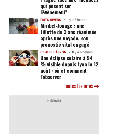
qui pèsent sur
l'évènement"
FAITS DIVERS
Il y a 5 heures
Miribel-Jonage : une
fillette de 3 ans réanimée
après une noyade, son
pronostic vital engagé
ET AUSSI À LYON
Il y a 6 heures
Une éclipse solaire à 94
% visible depuis Lyon le 12
août : où et comment
l’observer
Toutes les infos
Publicité