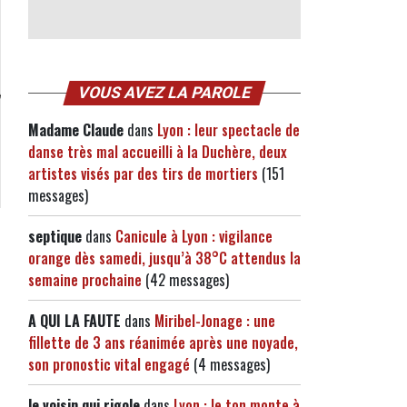
VOUS AVEZ LA PAROLE
Madame Claude
dans
Lyon : leur spectacle de
danse très mal accueilli à la Duchère, deux
artistes visés par des tirs de mortiers
(151
messages)
septique
dans
Canicule à Lyon : vigilance
orange dès samedi, jusqu’à 38°C attendus la
semaine prochaine
(42 messages)
A QUI LA FAUTE
dans
Miribel-Jonage : une
fillette de 3 ans réanimée après une noyade,
son pronostic vital engagé
(4 messages)
le voisin qui rigole
dans
Lyon : le ton monte à