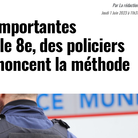
Par
La rédactio
Jeudi 1 Juin 2023 à 11h3
’importantes
le 8e, des policiers
noncent la méthode