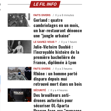
n
LE FIL INFO
1
FAITS DIVERS
Il y a 8 minutes
Gerland : quatre
cambriolages en un mois,
un bar-restaurant dénonce
une "jungle urbaine"
LE SAVIEZ-VOUS ?
Il y a 1 heure
Julie-Victoire Daubié :
l’incroyable histoire de la
première bachelière de
France, diplômée à Lyon
FAITS DIVERS
Il y a 3 heures
Rhône : un homme porté
disparu depuis mai
retrouvé mort dans un bois
SÉCURITÉ
Il y a 4 heures
Des brouilleurs anti-
drones autorisés pour
sécuriser OL-Sparta
Prague face aux "menaces