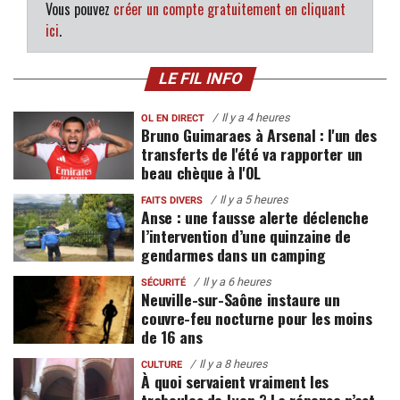
Vous pouvez
créer un compte gratuitement en cliquant
ici
.
LE FIL INFO
Il y a 4 heures
OL EN DIRECT
Bruno Guimaraes à Arsenal : l'un des
transferts de l'été va rapporter un
beau chèque à l'OL
Il y a 5 heures
FAITS DIVERS
Anse : une fausse alerte déclenche
l’intervention d’une quinzaine de
gendarmes dans un camping
Il y a 6 heures
SÉCURITÉ
Neuville-sur-Saône instaure un
couvre-feu nocturne pour les moins
de 16 ans
Il y a 8 heures
CULTURE
À quoi servaient vraiment les