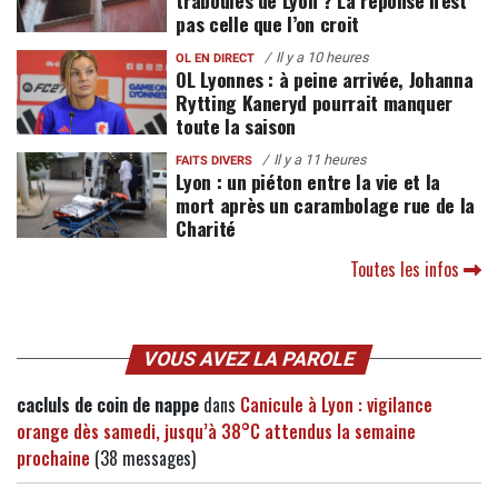
traboules de Lyon ? La réponse n’est
pas celle que l’on croit
Il y a 10 heures
OL EN DIRECT
OL Lyonnes : à peine arrivée, Johanna
Rytting Kaneryd pourrait manquer
toute la saison
Il y a 11 heures
FAITS DIVERS
Lyon : un piéton entre la vie et la
mort après un carambolage rue de la
Charité
Toutes les infos
VOUS AVEZ LA PAROLE
cacluls de coin de nappe
dans
Canicule à Lyon : vigilance
orange dès samedi, jusqu’à 38°C attendus la semaine
prochaine
(38 messages)