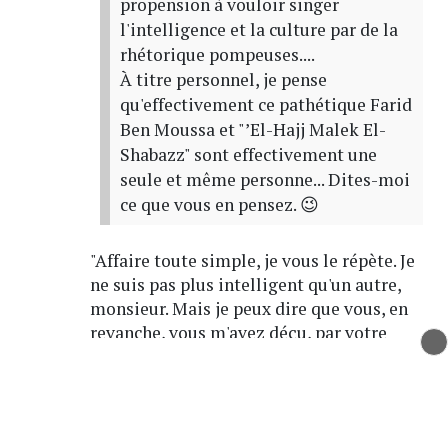
propension à vouloir singer
l'intelligence et la culture par de la
rhétorique pompeuses....
À titre personnel, je pense
qu'effectivement ce pathétique Farid
Ben Moussa et "’El-Hajj Malek El-
Shabazz" sont effectivement une
seule et même personne... Dites-moi
ce que vous en pensez. 😉
"Affaire toute simple, je vous le répète. Je
ne suis pas plus intelligent qu'un autre,
monsieur. Mais je peux dire que vous, en
revanche, vous m'avez déçu, par votre
amateurisme, en laissant derrière vous des
indices de toutes sortes, à la pelle : le
mobile, l'opportunité. Et pour un homme
de votre intelligence, monsieur, vous vous