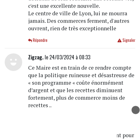
c'est une excellente nouvelle.
Le centre de ville de Lyon, lui ne mourra
jamais. Des commerces ferment, d'autres
ouvrent, rien de très exceptionnelle
Répondre
Signaler
Zigzag.
le 24/03/2024 à 08:33
Ce Maire est en train de ce rendre compte
que la politique ruineuse et désastreuse de
« son programme « coûte énormément
d’argent et que les recettes diminuent
fortement, plus de commerce moins de
recettes ..
plus de voitures en centre ville trop
d’insécurité et moins de clients ..
Les gens vont à vallée village..
le prochain vote vas être déterminant pour