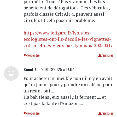
périmètre. Tous ? Pas vraiment. Les bus
bénéficient de dérogations. Ces véhicules,
parfois classés Crit'Air 4, peuvent aussi
circuler. Et cela poserait problème.
https://www.lefigaro.fr/lyon/les-
ecologistes-ont-ils-decolle-les-vignettes-
crit-air-4-des-vieux-bus-lyonnais-20250317
Répondre
Signaler
Sined 7
le 20/03/2025 à 17:04
Pour acheter un meuble non ( il n'y en avait
qu'un ) mais pour y prendre un café ou pour
un resto , oui ...
Ha bah tiens , eux aussi ,ils ferment .... et
c'est pas la faute d'Amazon....
Répondre
Signaler