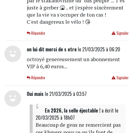
par le stakanovisme du "bas peuple"... T'es
juste à gerber 🤮 .. et j'espère sincèrement
que la vie va s'occuper de ton cas !
C'est dangereux le vélo ! 😘
Répondre
Signaler
on lui dit merci de s etre
le 21/03/2025 à 06:20
octroyé genereusement un abonnement
VIP à 6,40 euros...
Répondre
Signaler
Oui mais
le 21/03/2025 à 03:57
En 2026, la selle éjectable !
a écrit
le
20/03/2025 à 18h07
Beaucoup de gens ne remercient pas
ces khmers pour ce qu'ils font de