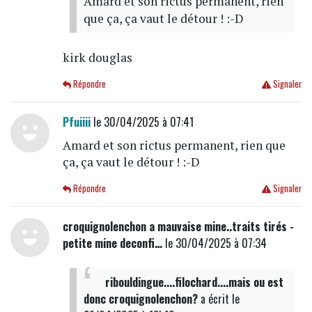
Amard et son rictus permanent, rien
que ça, ça vaut le détour ! :-D
kirk douglas
Répondre
Signaler
Pfuiiii
le 30/04/2025 à 07:41
Amard et son rictus permanent, rien que
ça, ça vaut le détour ! :-D
Répondre
Signaler
croquignolenchon a mauvaise mine..traits tirés -
petite mine deconfi…
le 30/04/2025 à 07:34
ribouldingue....filochard....mais ou est
donc croquignolenchon?
a écrit
le