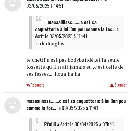
03/05/2025 à 14:51
maaaaiiiisss.......c est sa
coquetterie à lui !!un peu comme la fos…
a
écrit
le 03/05/2025 à 11h41
kirk douglas
le chetif n est pas bodybuildé..et la seule
fossette qu il n ait jamais eu ,c est celle de
ses fesses.....houa!ha!ha!
Répondre
Signaler
maaaaiiiisss.......c est sa coquetterie à lui !!un peu
comme la fos…
le 03/05/2025 à 11:41
Pfuiiii
a écrit
le 30/04/2025 à 07h41