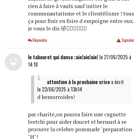
rien à faire à vaulx sauf initier le
communautarisme et le clientélisme ! tous
ça pour finir en foire d empoigne entre eux.
je vous le dis 🤣🤦‍♀️🤦‍♀️🤦‍♀️
Répondre
Signaler
le tabouret qui danse :aie!aie!aie!
le 27/06/2025 à
14:18
attention à la prochaine crise
a écrit
le 23/06/2025 à 13h14
d hemorroides!
par charite,on pourra faire une cagnotte
leetchi pour aider doucet et bernard à se
procurer la celebre pommade "preparation
"H"!