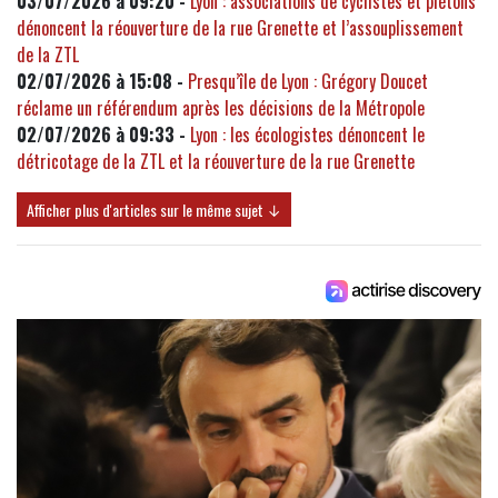
03/07/2026 à 09:20 -
Lyon : associations de cyclistes et piétons
dénoncent la réouverture de la rue Grenette et l’assouplissement
de la ZTL
02/07/2026 à 15:08 -
Presqu’île de Lyon : Grégory Doucet
réclame un référendum après les décisions de la Métropole
02/07/2026 à 09:33 -
Lyon : les écologistes dénoncent le
détricotage de la ZTL et la réouverture de la rue Grenette
Afficher plus d'articles sur le même sujet ↓