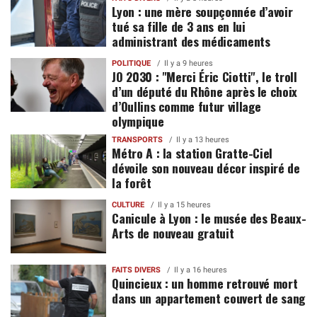
Lyon : une mère soupçonnée d’avoir
tué sa fille de 3 ans en lui
administrant des médicaments
POLITIQUE
Il y a 9 heures
JO 2030 : "Merci Éric Ciotti", le troll
d’un député du Rhône après le choix
d’Oullins comme futur village
olympique
TRANSPORTS
Il y a 13 heures
Métro A : la station Gratte-Ciel
dévoile son nouveau décor inspiré de
la forêt
CULTURE
Il y a 15 heures
Canicule à Lyon : le musée des Beaux-
Arts de nouveau gratuit
FAITS DIVERS
Il y a 16 heures
Quincieux : un homme retrouvé mort
dans un appartement couvert de sang