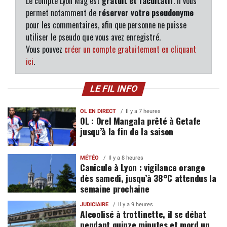
Le compte Lyon Mag est
gratuit et facultatif
. Il vous
permet notamment de
réserver votre pseudonyme
pour les commentaires, afin que personne ne puisse
utiliser le pseudo que vous avez enregistré.
Vous pouvez
créer un compte gratuitement en cliquant
ici
.
LE FIL INFO
OL EN DIRECT
Il y a 7 heures
OL : Orel Mangala prêté à Getafe
jusqu’à la fin de la saison
MÉTÉO
Il y a 8 heures
Canicule à Lyon : vigilance orange
dès samedi, jusqu’à 38°C attendus la
semaine prochaine
JUDICIAIRE
Il y a 9 heures
Alcoolisé à trottinette, il se débat
pendant quinze minutes et mord un