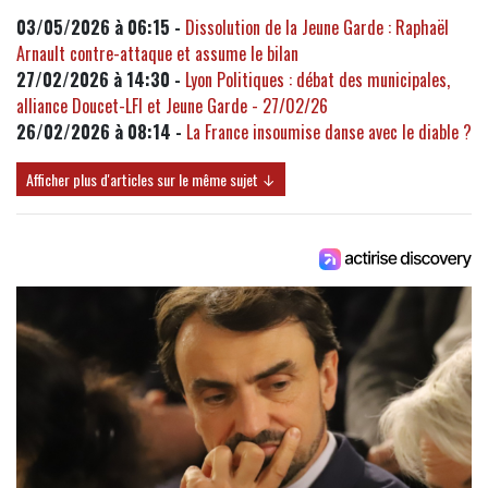
03/05/2026 à 06:15 -
Dissolution de la Jeune Garde : Raphaël
Arnault contre-attaque et assume le bilan
27/02/2026 à 14:30 -
Lyon Politiques : débat des municipales,
alliance Doucet-LFI et Jeune Garde - 27/02/26
26/02/2026 à 08:14 -
La France insoumise danse avec le diable ?
Afficher plus d'articles sur le même sujet ↓