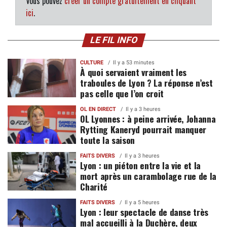
Vous pouvez
créer un compte gratuitement en cliquant
ici
.
LE FIL INFO
CULTURE
Il y a 53 minutes
À quoi servaient vraiment les
traboules de Lyon ? La réponse n’est
pas celle que l’on croit
OL EN DIRECT
Il y a 3 heures
OL Lyonnes : à peine arrivée, Johanna
Rytting Kaneryd pourrait manquer
toute la saison
FAITS DIVERS
Il y a 3 heures
Lyon : un piéton entre la vie et la
mort après un carambolage rue de la
Charité
FAITS DIVERS
Il y a 5 heures
Lyon : leur spectacle de danse très
mal accueilli à la Duchère, deux