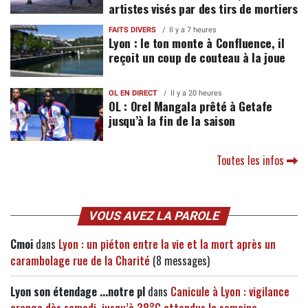
artistes visés par des tirs de mortiers
FAITS DIVERS
Il y a 7 heures
Lyon : le ton monte à Confluence, il
reçoit un coup de couteau à la joue
OL EN DIRECT
Il y a 20 heures
OL : Orel Mangala prêté à Getafe
jusqu’à la fin de la saison
Toutes les infos
VOUS AVEZ LA PAROLE
Cmoi
dans
Lyon : un piéton entre la vie et la mort après un
carambolage rue de la Charité
(8 messages)
Lyon son étendage ...notre pl
dans
Canicule à Lyon : vigilance
orange dès samedi, jusqu’à 38°C attendus la semaine