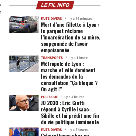
n
LE FIL INFO
4
FAITS DIVERS
Il y a 16 minutes
Mort d’une fillette à Lyon :
le parquet réclame
l’incarcération de sa mère,
soupçonnée de l'avoir
empoisonnée
TRANSPORTS
Il y a 1 heure
Métropole de Lyon :
marche et vélo dominent
les demandes de la
consultation "Ça bloque ?
On agit !"
POLITIQUE
Il y a 4 heures
JO 2030 : Eric Ciotti
répond à Cyrille Isaac-
Sibille et lui prédit une fin
de vie politique imminente
FAITS DIVERS
Il y a 8 heures
Cyberattaque chez un