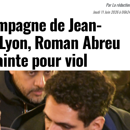
Par
La rédactio
Jeudi 11 Juin 2026 à 06h2
ampagne de Jean-
 Lyon, Roman Abreu
ainte pour viol