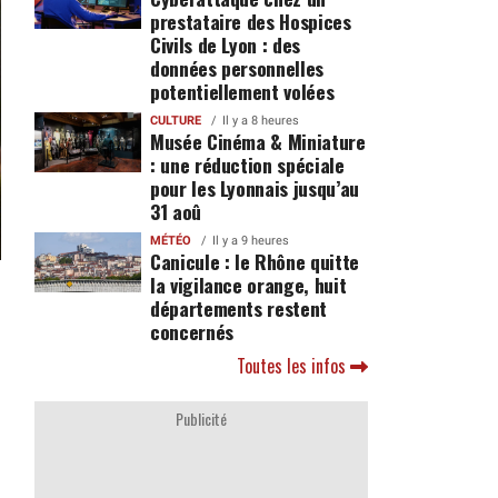
prestataire des Hospices
Civils de Lyon : des
données personnelles
potentiellement volées
CULTURE
Il y a 8 heures
Musée Cinéma & Miniature
: une réduction spéciale
pour les Lyonnais jusqu’au
31 aoû
MÉTÉO
Il y a 9 heures
Canicule : le Rhône quitte
la vigilance orange, huit
départements restent
concernés
Toutes les infos
Publicité