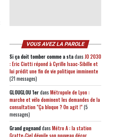
t
VOUS AVEZ LA PAROLE
Si ça doit tomber comme a sta
dans
JO 2030
: Eric Ciotti répond à Cyrille Isaac-Sibille et
lui prédit une fin de vie politique imminente
(21 messages)
GLOUGLOU 1er
dans
Métropole de Lyon :
marche et vélo dominent les demandes de la
consultation "Ça bloque ? On agit !"
(5
messages)
Grand gognand
dans
Métro A : la station
Gratte-Ciel dévoile son nouveau décor