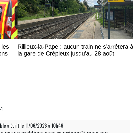
 les
Rillieux-la-Pape : aucun train ne s’arrêtera 
ons
la gare de Crépieux jusqu’au 28 août
41
ble
a écrit
le 11/06/2026 à 10h46
(y a pas un problème avec ce prénom?) mais son