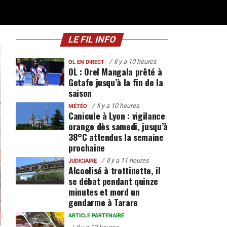
LE FIL INFO
Il y a 10 heures
OL EN DIRECT
OL : Orel Mangala prêté à
Getafe jusqu’à la fin de la
saison
Il y a 10 heures
MÉTÉO
Canicule à Lyon : vigilance
orange dès samedi, jusqu’à
38°C attendus la semaine
prochaine
Il y a 11 heures
JUDICIAIRE
Alcoolisé à trottinette, il
se débat pendant quinze
minutes et mord un
gendarme à Tarare
ARTICLE PARTENAIRE