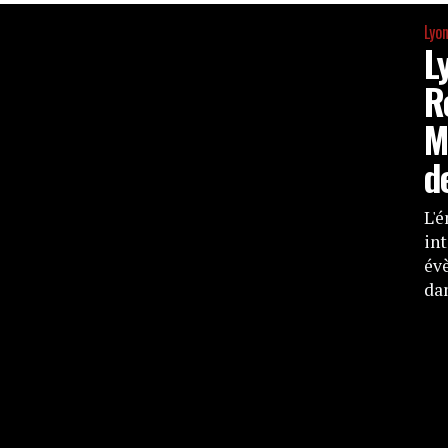
Lyon
L
R
M
d
L'é
int
év
da