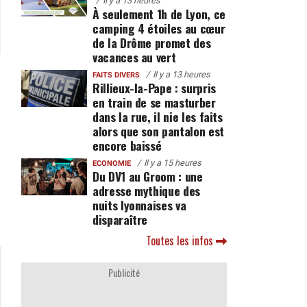
Il y a 13 heures
À seulement 1h de Lyon, ce
camping 4 étoiles au cœur
de la Drôme promet des
vacances au vert
Il y a 13 heures
FAITS DIVERS
Rillieux-la-Pape : surpris
en train de se masturber
dans la rue, il nie les faits
alors que son pantalon est
encore baissé
Il y a 15 heures
ECONOMIE
Du DV1 au Groom : une
adresse mythique des
nuits lyonnaises va
disparaître
Toutes les infos
Publicité