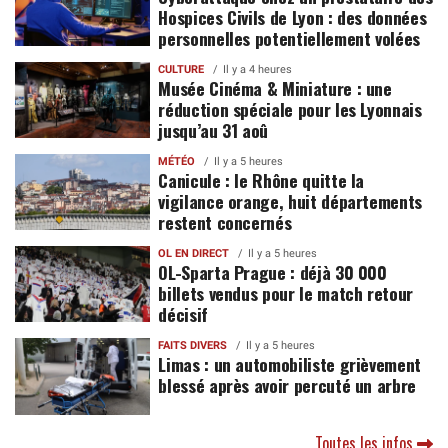
Hospices Civils de Lyon : des données
personnelles potentiellement volées
CULTURE
Il y a 4 heures
Musée Cinéma & Miniature : une
réduction spéciale pour les Lyonnais
jusqu’au 31 aoû
MÉTÉO
Il y a 5 heures
Canicule : le Rhône quitte la
vigilance orange, huit départements
restent concernés
OL EN DIRECT
Il y a 5 heures
OL-Sparta Prague : déjà 30 000
billets vendus pour le match retour
décisif
FAITS DIVERS
Il y a 5 heures
Limas : un automobiliste grièvement
blessé après avoir percuté un arbre
Toutes les infos