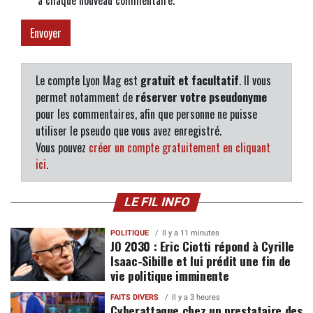
à chaque nouveau commentaire.
Le compte Lyon Mag est
gratuit et facultatif
. Il vous
permet notamment de
réserver votre pseudonyme
pour les commentaires, afin que personne ne puisse
utiliser le pseudo que vous avez enregistré.
Vous pouvez
créer un compte gratuitement en cliquant
ici
.
LE FIL INFO
POLITIQUE
Il y a 11 minutes
JO 2030 : Eric Ciotti répond à Cyrille
Isaac-Sibille et lui prédit une fin de
vie politique imminente
FAITS DIVERS
Il y a 3 heures
Cyberattaque chez un prestataire des