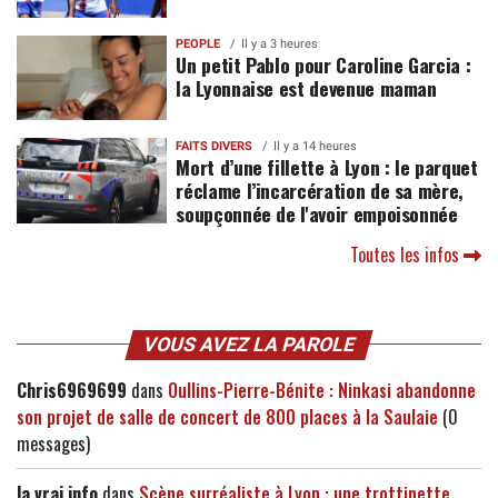
PEOPLE
Il y a 3 heures
Un petit Pablo pour Caroline Garcia :
la Lyonnaise est devenue maman
FAITS DIVERS
Il y a 14 heures
Mort d’une fillette à Lyon : le parquet
réclame l’incarcération de sa mère,
soupçonnée de l'avoir empoisonnée
Toutes les infos
VOUS AVEZ LA PAROLE
Chris6969699
dans
Oullins-Pierre-Bénite : Ninkasi abandonne
son projet de salle de concert de 800 places à la Saulaie
(0
messages)
la vrai info
dans
Scène surréaliste à Lyon : une trottinette