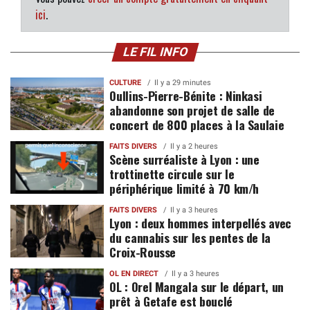
ici
.
LE FIL INFO
CULTURE
Il y a 29 minutes
Oullins-Pierre-Bénite : Ninkasi
abandonne son projet de salle de
concert de 800 places à la Saulaie
FAITS DIVERS
Il y a 2 heures
Scène surréaliste à Lyon : une
trottinette circule sur le
périphérique limité à 70 km/h
FAITS DIVERS
Il y a 3 heures
Lyon : deux hommes interpellés avec
du cannabis sur les pentes de la
Croix-Rousse
OL EN DIRECT
Il y a 3 heures
OL : Orel Mangala sur le départ, un
prêt à Getafe est bouclé