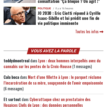
consultation "Ça bloque ? On agit !"
POLITIQUE
Il y a 16 heures
JO 2030 : Eric Ciotti répond à Cyrille
Isaac-Sibille et lui prédit une fin de
vie politique imminente
Toutes les infos
VOUS AVEZ LA PAROLE
teddydmontreal
dans
Lyon : deux hommes interpellés avec du
cannabis sur les pentes de la Croix-Rousse
(1 messages)
Cala boca
dans
Mort d’une fillette à Lyon : le parquet réclame
l’incarcération de sa mère, soupçonnée de l'avoir empoisonnée
(6 messages)
Et surtout
dans
Cyberattaque chez un prestataire des
Hospices Civils de Lyon : des données personnelles