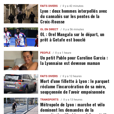
FAITS DIVERS
Il y a 42 minutes
Lyon : deux hommes interpellés avec
du cannabis sur les pentes de la
Croix-Rousse
OL EN DIRECT
Il y a 56 minutes
OL : Orel Mangala sur le départ, un
prêt à Getafe est bouclé
PEOPLE
Il y a 1 heure
Un petit Pablo pour Caroline Garcia :
la Lyonnaise est devenue maman
FAITS DIVERS
Il y a 12 heures
Mort d’une fillette à Lyon : le parquet
réclame l’incarcération de sa mère,
soupçonnée de l'avoir empoisonnée
TRANSPORTS
Il y a 13 heures
Métropole de Lyon : marche et vélo
dominent les demandes de la