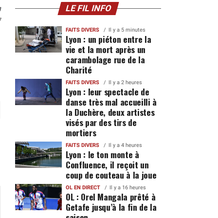
n
LE FIL INFO
7
FAITS DIVERS
Il y a 5 minutes
Lyon : un piéton entre la
vie et la mort après un
carambolage rue de la
Charité
FAITS DIVERS
Il y a 2 heures
Lyon : leur spectacle de
danse très mal accueilli à
la Duchère, deux artistes
visés par des tirs de
mortiers
FAITS DIVERS
Il y a 4 heures
Lyon : le ton monte à
Confluence, il reçoit un
coup de couteau à la joue
OL EN DIRECT
Il y a 16 heures
OL : Orel Mangala prêté à
Getafe jusqu’à la fin de la
saison