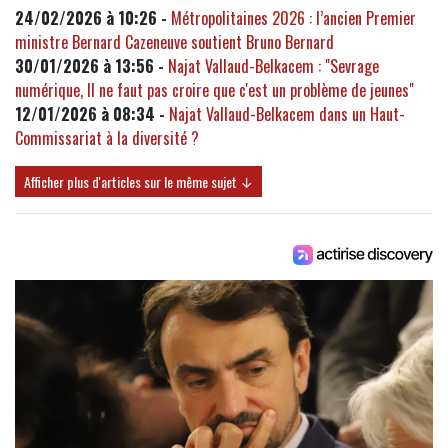
24/02/2026 à 10:26 -
Métropolitaines 2026 : l’ancien Premier
ministre Bernard Cazeneuve soutient Bruno Bernard
30/01/2026 à 13:56 -
Najat Vallaud-Belkacem : "Sevrage
numérique, Il ne faut pas croire que c'est un problème de jeunes"
12/01/2026 à 08:34 -
Najat Vallaud-Belkacem dans un Haut-
Commissariat à la diversité ?
Afficher plus d'articles sur le même sujet ↓