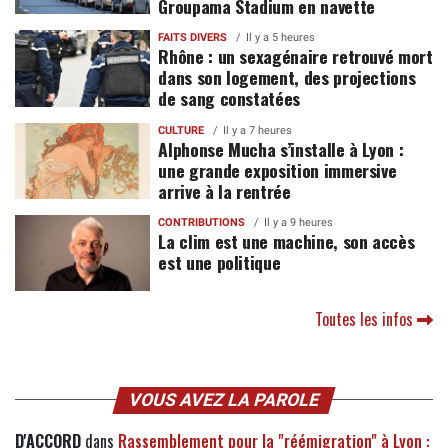
Groupama Stadium en navette
FAITS DIVERS
Il y a 5 heures
Rhône : un sexagénaire retrouvé mort
dans son logement, des projections
de sang constatées
CULTURE
Il y a 7 heures
Alphonse Mucha s’installe à Lyon :
une grande exposition immersive
arrive à la rentrée
CONTRIBUTIONS
Il y a 9 heures
La clim est une machine, son accès
est une politique
Toutes les infos
VOUS AVEZ LA PAROLE
D'ACCORD
dans
Rassemblement pour la "réémigration" à Lyon :