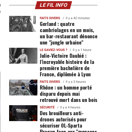
n
LE FIL INFO
0
FAITS DIVERS
Il y a 42 minutes
Gerland : quatre
cambriolages en un mois,
un bar-restaurant dénonce
une "jungle urbaine"
LE SAVIEZ-VOUS ?
Il y a 1 heure
Julie-Victoire Daubié :
l’incroyable histoire de la
première bachelière de
France, diplômée à Lyon
FAITS DIVERS
Il y a 3 heures
Rhône : un homme porté
disparu depuis mai
retrouvé mort dans un bois
SÉCURITÉ
Il y a 4 heures
Des brouilleurs anti-
drones autorisés pour
sécuriser OL-Sparta
Prague face aux "menaces