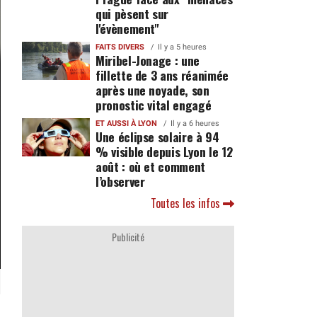
qui pèsent sur
l'évènement"
FAITS DIVERS
Il y a 5 heures
Miribel-Jonage : une
fillette de 3 ans réanimée
après une noyade, son
pronostic vital engagé
ET AUSSI À LYON
Il y a 6 heures
Une éclipse solaire à 94
% visible depuis Lyon le 12
août : où et comment
l’observer
Toutes les infos
Publicité