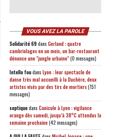
VOUS AVEZ LA PAROLE
Solidarité 69
dans
Gerland : quatre
cambriolages en un mois, un bar-restaurant
dénonce une "jungle urbaine"
(0 messages)
Intello fou
dans
Lyon : leur spectacle de
danse très mal accueilli à la Duchère, deux
artistes visés par des tirs de mortiers
(151
messages)
septique
dans
Canicule à Lyon : vigilance
orange dès samedi, jusqu’à 38°C attendus la
semaine prochaine
(42 messages)
A QUI LA FAUTE
dans
Miribel-Jonage : une