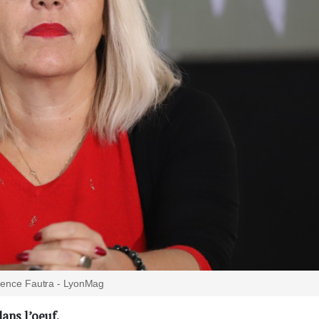
ence Fautra - LyonMag
ans l’oeuf.