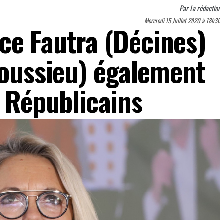
Par
La rédactio
Mercredi 15 Juillet 2020 à 18h3
ce Fautra (Décines)
Toussieu) également
s Républicains