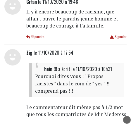
Cifan
le 11/10/2020 à 19:46
Il y à encore beaucoup de racisme, que
allah t ouvre le paradis jeune homme et
beaucoup de courage à t'a famille.
Répondre
Signaler
Zig
le 11/10/2020 à 17:54
hein !!!
a écrit
le 11/10/2020 à 16h31
Pourquoi dites vous : " Propos
racistes " dans le com de " yes " !!
comprend pas !!!
Le commentateur dit même pas à 1/2 mot
que tous les compatriotes de Idir Mederess
déjà en prison devraient mourir pour
laisser leurs places à d'autres de la même