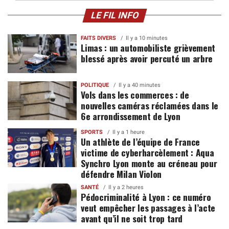
LE FIL INFO
FAITS DIVERS
Il y a 10 minutes
Limas : un automobiliste grièvement
blessé après avoir percuté un arbre
POLITIQUE
Il y a 40 minutes
Vols dans les commerces : de
nouvelles caméras réclamées dans le
6e arrondissement de Lyon
SPORTS
Il y a 1 heure
Un athlète de l’équipe de France
victime de cyberharcèlement : Aqua
Synchro Lyon monte au créneau pour
défendre Milan Violon
SANTÉ
Il y a 2 heures
Pédocriminalité à Lyon : ce numéro
veut empêcher les passages à l’acte
avant qu’il ne soit trop tard