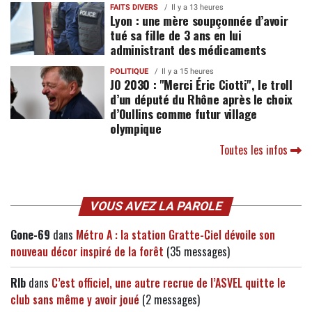
FAITS DIVERS
Il y a 13 heures
Lyon : une mère soupçonnée d’avoir
tué sa fille de 3 ans en lui
administrant des médicaments
POLITIQUE
Il y a 15 heures
JO 2030 : "Merci Éric Ciotti", le troll
d’un député du Rhône après le choix
d’Oullins comme futur village
olympique
Toutes les infos
VOUS AVEZ LA PAROLE
Gone-69
dans
Métro A : la station Gratte-Ciel dévoile son
nouveau décor inspiré de la forêt
(35 messages)
Rlb
dans
C’est officiel, une autre recrue de l’ASVEL quitte le
club sans même y avoir joué
(2 messages)