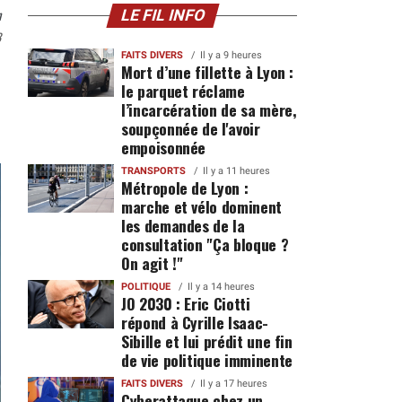
n
LE FIL INFO
3
FAITS DIVERS
Il y a 9 heures
Mort d’une fillette à Lyon :
le parquet réclame
l’incarcération de sa mère,
soupçonnée de l'avoir
empoisonnée
TRANSPORTS
Il y a 11 heures
Métropole de Lyon :
marche et vélo dominent
les demandes de la
consultation "Ça bloque ?
On agit !"
POLITIQUE
Il y a 14 heures
JO 2030 : Eric Ciotti
répond à Cyrille Isaac-
Sibille et lui prédit une fin
de vie politique imminente
FAITS DIVERS
Il y a 17 heures
Cyberattaque chez un