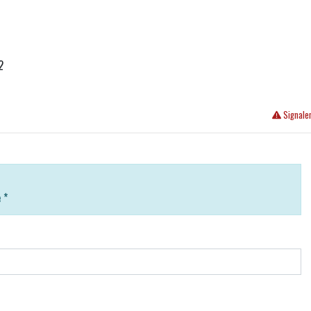
2
Signale
e
*