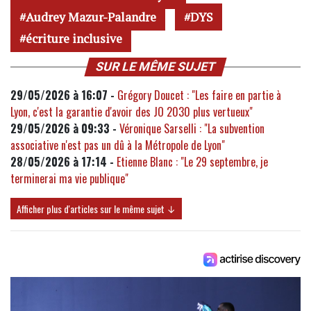
Audrey Mazur-Palandre
DYS
écriture inclusive
SUR LE MÊME SUJET
29/05/2026 à 16:07 -
Grégory Doucet : "Les faire en partie à
Lyon, c'est la garantie d'avoir des JO 2030 plus vertueux"
29/05/2026 à 09:33 -
Véronique Sarselli : "La subvention
associative n'est pas un dû à la Métropole de Lyon"
28/05/2026 à 17:14 -
Etienne Blanc : "Le 29 septembre, je
terminerai ma vie publique"
Afficher plus d'articles sur le même sujet ↓