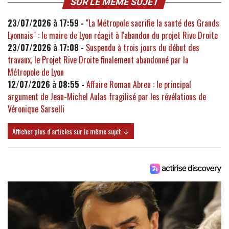
SUR LE MÊME SUJET
23/07/2026 à 17:59 -
"La Métropole sacrifie la santé des Grands
Lyonnais" : le maire de Lyon réagit à l'abandon du projet Rive Droite
23/07/2026 à 17:08 -
Suspendu à trois jours du début des
travaux, le Projet Rive Droite finalement abandonné par la
Métropole de Lyon
12/07/2026 à 08:55 -
Affaire Roman Abreu : le principal
argument de Jean-Michel Aulas fragilisé par les révélations de
Véronique Sarselli
Afficher plus d'articles sur le même sujet ↓