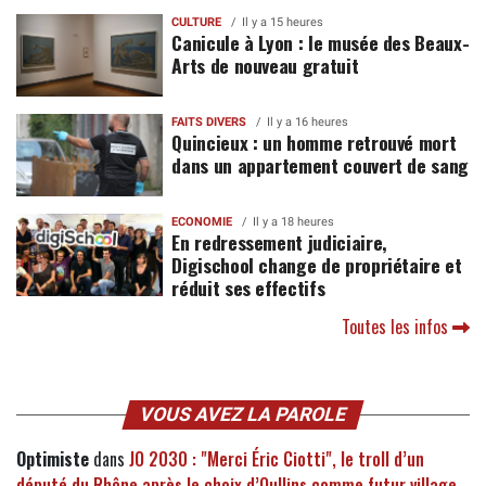
CULTURE
Il y a 15 heures
Canicule à Lyon : le musée des Beaux-
Arts de nouveau gratuit
FAITS DIVERS
Il y a 16 heures
Quincieux : un homme retrouvé mort
dans un appartement couvert de sang
ECONOMIE
Il y a 18 heures
En redressement judiciaire,
Digischool change de propriétaire et
réduit ses effectifs
Toutes les infos
VOUS AVEZ LA PAROLE
Optimiste
dans
JO 2030 : "Merci Éric Ciotti", le troll d’un
député du Rhône après le choix d’Oullins comme futur village