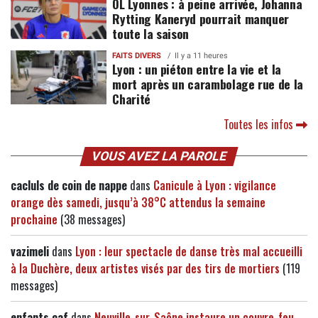
OL Lyonnes : à peine arrivée, Johanna
Rytting Kaneryd pourrait manquer
toute la saison
FAITS DIVERS
Il y a 11 heures
Lyon : un piéton entre la vie et la
mort après un carambolage rue de la
Charité
Toutes les infos
VOUS AVEZ LA PAROLE
cacluls de coin de nappe
dans
Canicule à Lyon : vigilance
orange dès samedi, jusqu’à 38°C attendus la semaine
prochaine
(38 messages)
vazimeli
dans
Lyon : leur spectacle de danse très mal accueilli
à la Duchère, deux artistes visés par des tirs de mortiers
(119
messages)
enfants caf
dans
Neuville-sur-Saône instaure un couvre-feu