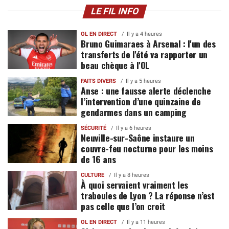
LE FIL INFO
OL EN DIRECT
Il y a 4 heures
Bruno Guimaraes à Arsenal : l'un des
transferts de l'été va rapporter un
beau chèque à l'OL
FAITS DIVERS
Il y a 5 heures
Anse : une fausse alerte déclenche
l’intervention d’une quinzaine de
gendarmes dans un camping
SÉCURITÉ
Il y a 6 heures
Neuville-sur-Saône instaure un
couvre-feu nocturne pour les moins
de 16 ans
CULTURE
Il y a 8 heures
À quoi servaient vraiment les
traboules de Lyon ? La réponse n’est
pas celle que l’on croit
OL EN DIRECT
Il y a 11 heures