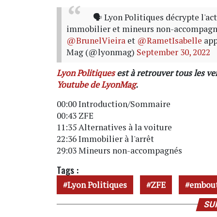
🗣️ Lyon Politiques décrypte l'ac
immobilier et mineurs non-accompagn
@BrunelVieira
et
@RametIsabelle
app
Mag (@lyonmag)
September 30, 2022
Lyon Politiques
est à retrouver tous les v
Youtube de LyonMag
.
00:00 Introduction/Sommaire
00:43 ZFE
11:35 Alternatives à la voiture
22:36 Immobilier à l'arrêt
29:03 Mineurs non-accompagnés
Tags :
Lyon Politiques
ZFE
embout
SU