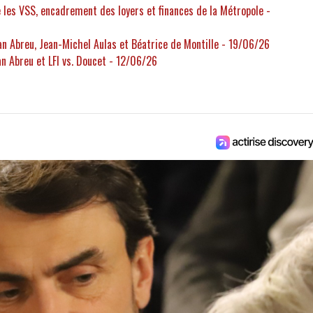
re les VSS, encadrement des loyers et finances de la Métropole -
man Abreu, Jean-Michel Aulas et Béatrice de Montille - 19/06/26
an Abreu et LFI vs. Doucet - 12/06/26