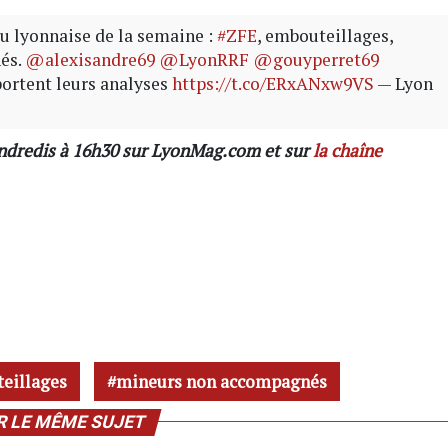
tu lyonnaise de la semaine :
#ZFE
, embouteillages,
és.
@alexisandre69
@LyonRRF
@gouyperret69
ortent leurs analyses
https://t.co/ERxANxw9VS
— Lyon
endredis à 16h30 sur LyonMag.com et sur
la chaîne
eillages
mineurs non accompagnés
R LE MÊME SUJET