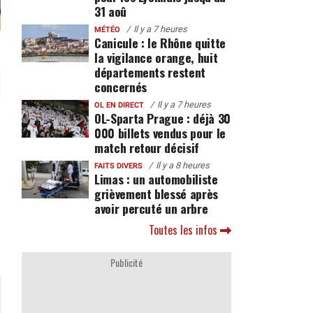
31 aoû
Il y a 7 heures
MÉTÉO
Canicule : le Rhône quitte
la vigilance orange, huit
départements restent
concernés
Il y a 7 heures
OL EN DIRECT
OL-Sparta Prague : déjà 30
000 billets vendus pour le
match retour décisif
Il y a 8 heures
FAITS DIVERS
Limas : un automobiliste
grièvement blessé après
avoir percuté un arbre
Toutes les infos
Publicité