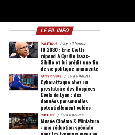
LE FIL INFO
Il y a 2 heures
POLITIQUE
JO 2030 : Eric Ciotti
répond à Cyrille Isaac-
Sibille et lui prédit une fin
de vie politique imminente
Il y a 6 heures
FAITS DIVERS
Cyberattaque chez un
prestataire des Hospices
Civils de Lyon : des
données personnelles
potentiellement volées
Il y a 6 heures
CULTURE
Musée Cinéma & Miniature
: une réduction spéciale
pour les Lyonnais jusqu’au