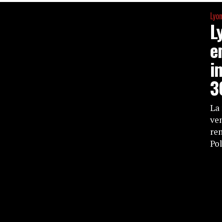
Lyon
L
e
i
3
La
ve
re
Pol