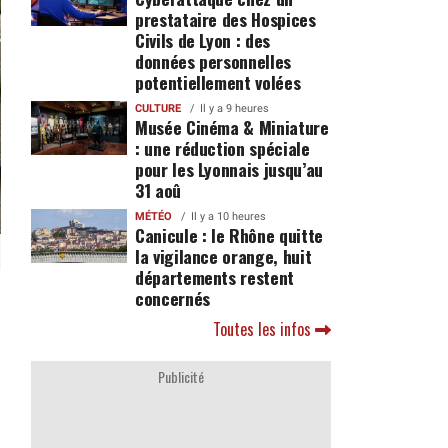
prestataire des Hospices
Civils de Lyon : des
données personnelles
potentiellement volées
CULTURE
Il y a 9 heures
Musée Cinéma & Miniature
: une réduction spéciale
pour les Lyonnais jusqu’au
31 aoû
MÉTÉO
Il y a 10 heures
Canicule : le Rhône quitte
la vigilance orange, huit
départements restent
concernés
Toutes les infos
Publicité