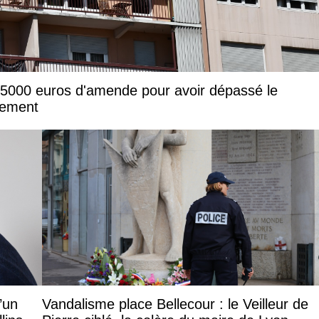
e 5000 euros d'amende pour avoir dépassé le
drement
d’un
Vandalisme place Bellecour : le Veilleur de