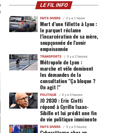
n
LE FIL INFO
8
FAITS DIVERS
Il y a 1 heure
Mort d’une fillette à Lyon :
le parquet réclame
l’incarcération de sa mère,
soupçonnée de l'avoir
empoisonnée
TRANSPORTS
Il y a 2 heures
Métropole de Lyon :
marche et vélo dominent
les demandes de la
consultation "Ça bloque ?
On agit !"
POLITIQUE
Il y a 5 heures
JO 2030 : Eric Ciotti
répond à Cyrille Isaac-
Sibille et lui prédit une fin
de vie politique imminente
FAITS DIVERS
Il y a 9 heures
Cyberattaque chez un