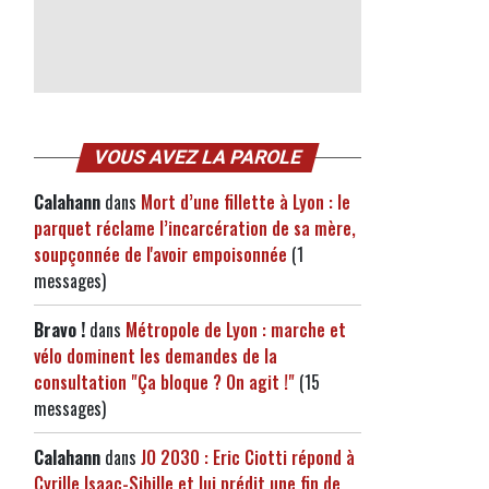
VOUS AVEZ LA PAROLE
Calahann
dans
Mort d’une fillette à Lyon : le
parquet réclame l’incarcération de sa mère,
soupçonnée de l'avoir empoisonnée
(1
messages)
Bravo !
dans
Métropole de Lyon : marche et
vélo dominent les demandes de la
consultation "Ça bloque ? On agit !"
(15
messages)
Calahann
dans
JO 2030 : Eric Ciotti répond à
Cyrille Isaac-Sibille et lui prédit une fin de