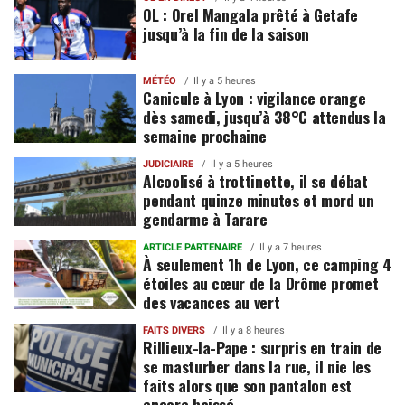
OL : Orel Mangala prêté à Getafe
jusqu’à la fin de la saison
MÉTÉO
Il y a 5 heures
Canicule à Lyon : vigilance orange
dès samedi, jusqu’à 38°C attendus la
semaine prochaine
JUDICIAIRE
Il y a 5 heures
Alcoolisé à trottinette, il se débat
pendant quinze minutes et mord un
gendarme à Tarare
ARTICLE PARTENAIRE
Il y a 7 heures
À seulement 1h de Lyon, ce camping 4
étoiles au cœur de la Drôme promet
des vacances au vert
FAITS DIVERS
Il y a 8 heures
Rillieux-la-Pape : surpris en train de
se masturber dans la rue, il nie les
faits alors que son pantalon est
encore baissé