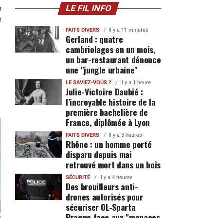
n
LE FIL INFO
4
FAITS DIVERS
Il y a 11 minutes
Gerland : quatre
cambriolages en un mois,
un bar-restaurant dénonce
une "jungle urbaine"
LE SAVIEZ-VOUS ?
Il y a 1 heure
Julie-Victoire Daubié :
l’incroyable histoire de la
première bachelière de
France, diplômée à Lyon
FAITS DIVERS
Il y a 3 heures
Rhône : un homme porté
disparu depuis mai
retrouvé mort dans un bois
SÉCURITÉ
Il y a 4 heures
Des brouilleurs anti-
drones autorisés pour
sécuriser OL-Sparta
Prague face aux "menaces