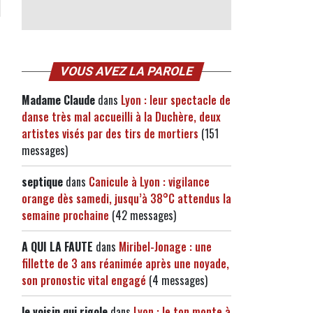
VOUS AVEZ LA PAROLE
Madame Claude
dans
Lyon : leur spectacle de
danse très mal accueilli à la Duchère, deux
artistes visés par des tirs de mortiers
(151
messages)
septique
dans
Canicule à Lyon : vigilance
orange dès samedi, jusqu’à 38°C attendus la
semaine prochaine
(42 messages)
A QUI LA FAUTE
dans
Miribel-Jonage : une
fillette de 3 ans réanimée après une noyade,
son pronostic vital engagé
(4 messages)
le voisin qui rigole
dans
Lyon : le ton monte à