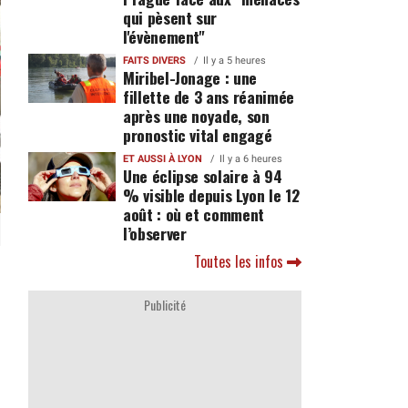
qui pèsent sur
l'évènement"
FAITS DIVERS
Il y a 5 heures
Miribel-Jonage : une
fillette de 3 ans réanimée
après une noyade, son
pronostic vital engagé
ET AUSSI À LYON
Il y a 6 heures
Une éclipse solaire à 94
% visible depuis Lyon le 12
août : où et comment
l’observer
Toutes les infos
Publicité