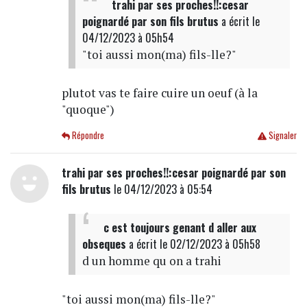
trahi par ses proches!!:cesar
poignardé par son fils brutus
a écrit
le
04/12/2023 à 05h54
"toi aussi mon(ma) fils-lle?"
plutot vas te faire cuire un oeuf (à la
"quoque")
Répondre
Signaler
trahi par ses proches!!:cesar poignardé par son
fils brutus
le 04/12/2023 à 05:54
c est toujours genant d aller aux
obseques
a écrit
le 02/12/2023 à 05h58
d un homme qu on a trahi
"toi aussi mon(ma) fils-lle?"